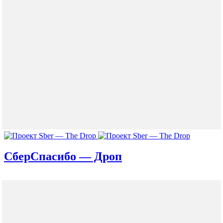
СберСпасибо — Дроп