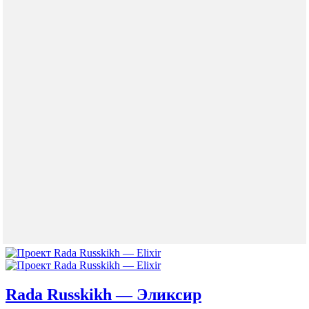
Rada Russkikh — Эликсир